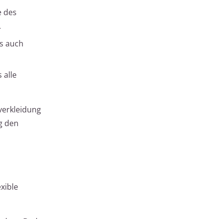
e des
.
ls auch
 alle
verkleidung
g den
xible