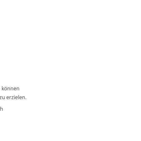
ie können
u erzielen.
ch