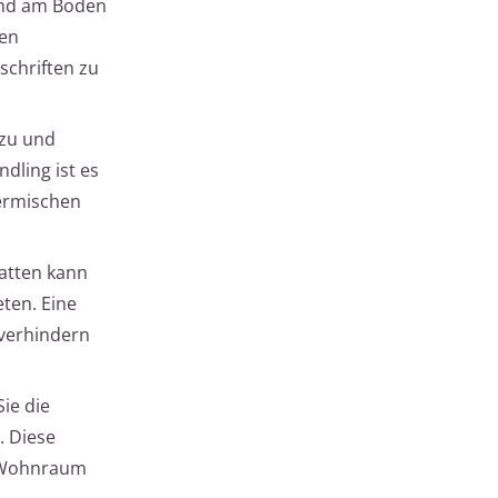
und am Boden
gen
schriften zu
 zu und
dling ist es
hermischen
atten kann
ten. Eine
 verhindern
ie die
. Diese
n Wohnraum