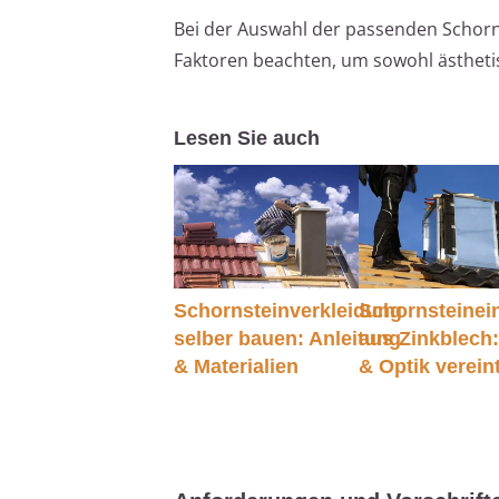
Bei der Auswahl der passenden Schorns
Faktoren beachten, um sowohl ästhetis
Lesen Sie auch
Schornsteinverkleidung
Schornsteinei
selber bauen: Anleitung
aus Zinkblech
& Materialien
& Optik verein