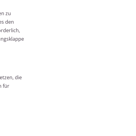
en zu
ies den
rderlich,
ungsklappe
etzen, die
 für