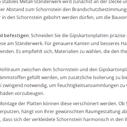
 stabiles Metall-Ständerwerk wird zunächst an der Decke 
ss der Abstand zum Schornstein den Brandschutzbestimmun
 in den Schornstein gebohrt werden dürfen, um die Bauvor
d befestigen:
Schneiden Sie die Gipskartonplatten präzise
ese am Ständerwerk. Für genauere Kanten und besseres Han
enden. Es empfiehlt sich, Materialien zu wählen, die den t
ohlraum zwischen dem Schornstein und den Gipskartonpl
mmstoffen gefüllt werden, um zusätzliche Isolierung zu bie
bei zwingend notwendig, um Feuchtigkeitsansammlungen zu
schäden vorzubeugen.
ontage der Platten können diese verschönert werden. Ob S
 verputzen, hängt von Ihrer gewünschten Raumgestaltung ab
, dass sich der verkleidete Schornstein harmonisch in de