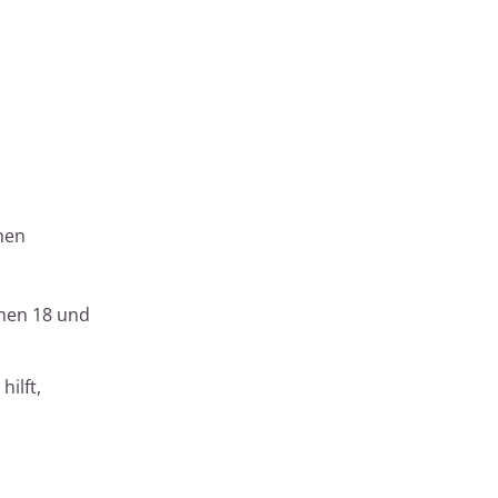
men
chen 18 und
hilft,