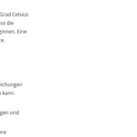
Grad Celsius
ass die
ginnen. Eine
te.
weichungen
n kann.
igen und
ere