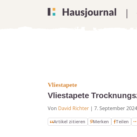
Vliestapete
Vliestapete Trocknungsz
Von
David Richter
|
7. September 202
Artikel zitieren
Merken
Teilen