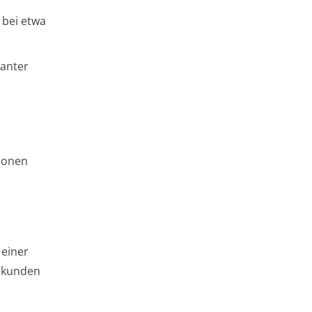
 bei etwa
tanter
tionen
 einer
Sekunden