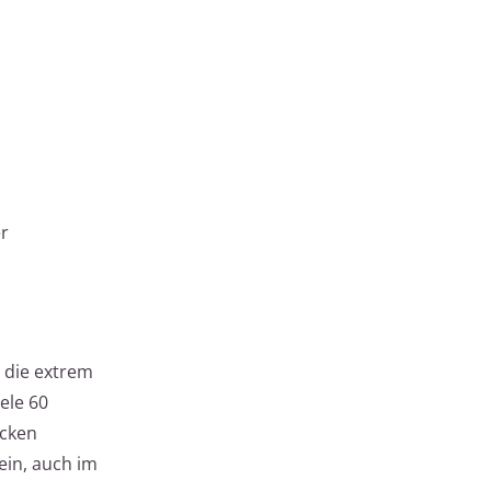
er
 die extrem
ele 60
ecken
ein, auch im