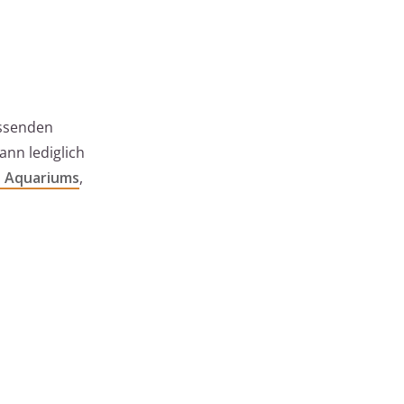
assenden
ann lediglich
s Aquariums
,