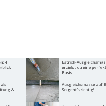
n: 4
Estrich-Ausgleichsmas
rblick
erzielst du eine perfek
Basis
 als
Ausgleichsmasse auf 
itung &
So geht’s richtig!