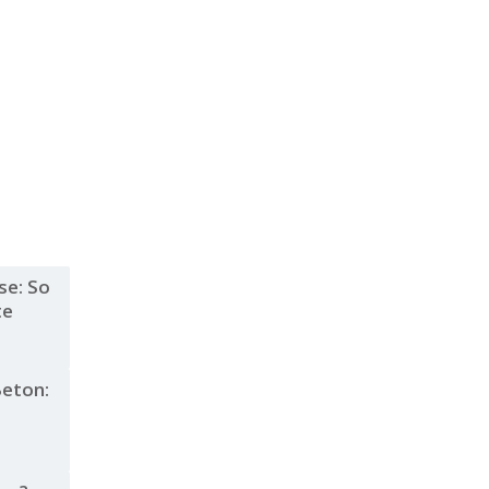
se: So
te
Beton: