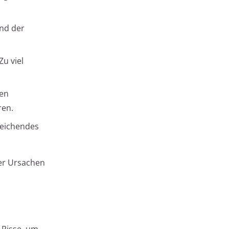
nd der
Zu viel
zen
ren.
reichendes
ser Ursachen
 Risse, um