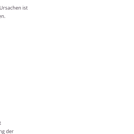
Ursachen ist
en.
t
ng der