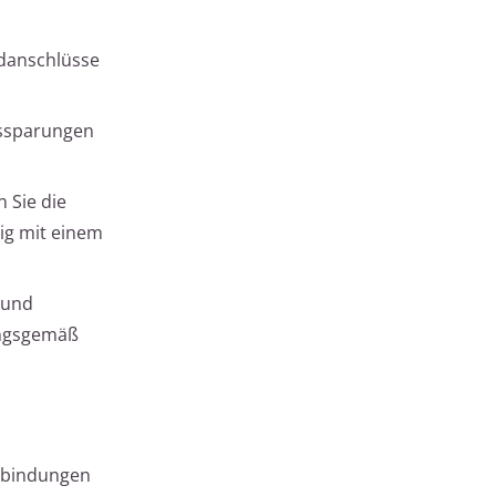
ndanschlüsse
ussparungen
 Sie die
ig mit einem
 und
ungsgemäß
erbindungen