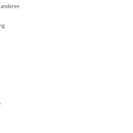
 anderen
ng
e