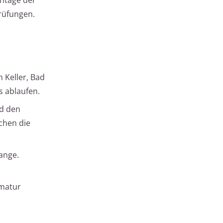
rüfungen.
 Keller, Bad
s ablaufen.
nd den
chen die
ange.
rmatur