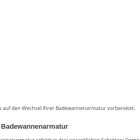
ns auf den Wechsel Ihrer Badewannenarmatur vorbereitet.
uen Badewannenarmatur
annenarmatur erfolgt in drei wesentlichen Schritten: Dem