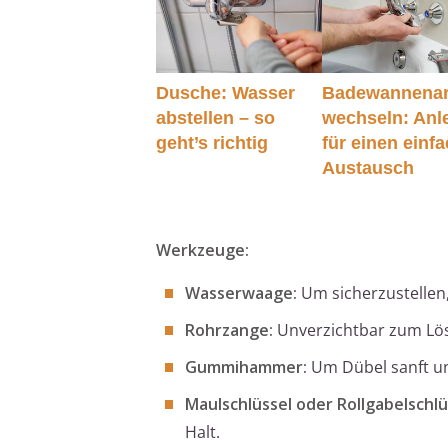
Dusche: Wasser
Badewannenar
abstellen – so
wechseln: Anl
geht’s richtig
für einen einf
Austausch
Werkzeuge:
Wasserwaage:
Um sicherzustellen,
Rohrzange:
Unverzichtbar zum Lös
Gummihammer:
Um Dübel sanft und
Maulschlüssel oder Rollgabelschlü
Halt.