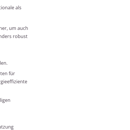
ionale als
cher, um auch
onders robust
den.
ten für
gieeffiziente
ligen
utzung