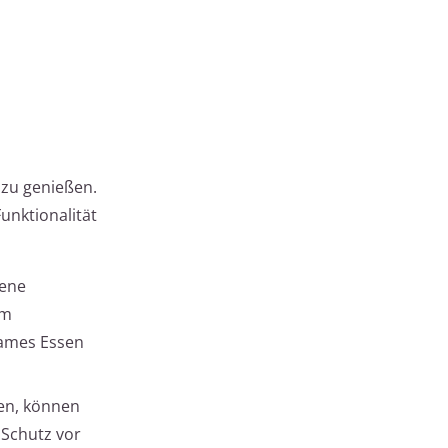
 zu genießen.
unktionalität
dene
um
sames Essen
zen, können
 Schutz vor