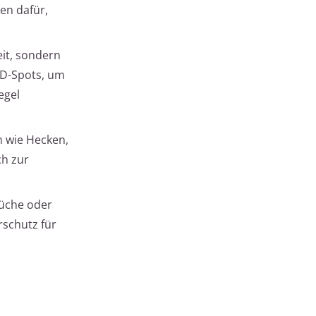
en dafür,
eit, sondern
ED-Spots, um
egel
n wie Hecken,
ch zur
Küche oder
rschutz für