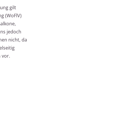
ung gilt
ng (WoFlV)
alkone,
ens jedoch
en nicht, da
lseitig
 vor.