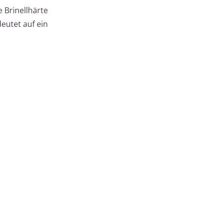
 Brinellhärte
eutet auf ein