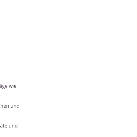
läge wie
ächen und
räte und