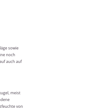
läge sowie
eine noch
auf auch auf
kugel, meist
andene
zfeuchte von