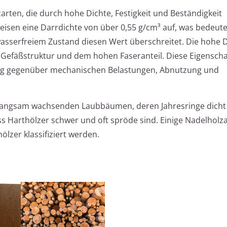
zarten, die durch hohe Dichte, Festigkeit und Beständigkeit
weisen eine Darrdichte von über 0,55 g/cm³ auf, was bedeutet
wasserfreiem Zustand diesen Wert überschreitet. Die hohe 
en Gefäßstruktur und dem hohen Faseranteil. Diese Eigensc
ig gegenüber mechanischen Belastungen, Abnutzung und
langsam wachsenden Laubbäumen, deren Jahresringe dicht
ss Harthölzer schwer und oft spröde sind. Einige Nadelholza
ölzer klassifiziert werden.