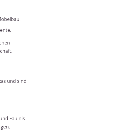
Möbelbau.
ente.
schen
chaft.
kas und sind
und Fäulnis
ngen.