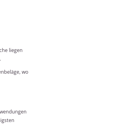
che liegen
.
enbeläge, wo
 Anwendungen
tigsten