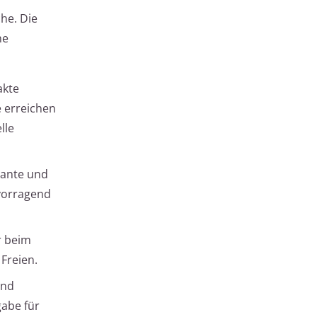
he. Die
he
akte
 erreichen
lle
tante und
rvorragend
r beim
Freien.
ind
gabe für