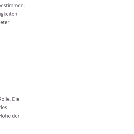
 bestimmen.
igkeiten
eter
olle. Die
des
 Höhe der