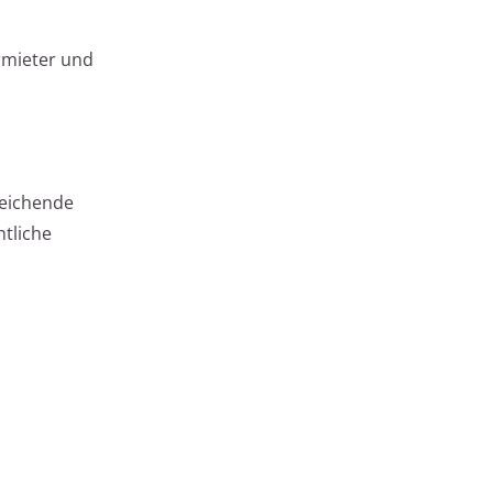
rmieter und
reichende
htliche