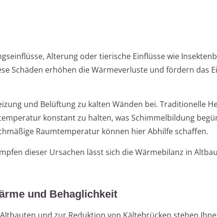
inflüsse, Alterung oder tierische Einflüsse wie Insektenb
iese Schäden erhöhen die Wärmeverluste und fördern das E
eizung und Belüftung zu kalten Wänden bei. Traditionelle H
umtemperatur konstant zu halten, was Schimmelbildung begü
ichmäßige Raumtemperatur können hier Abhilfe schaffen.
mpfen dieser Ursachen lässt sich die Wärmebilanz in Altba
ärme und Behaglichkeit
n Altbauten und zur Reduktion von Kältebrücken stehen Ihn