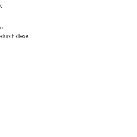
t
en
odurch diese