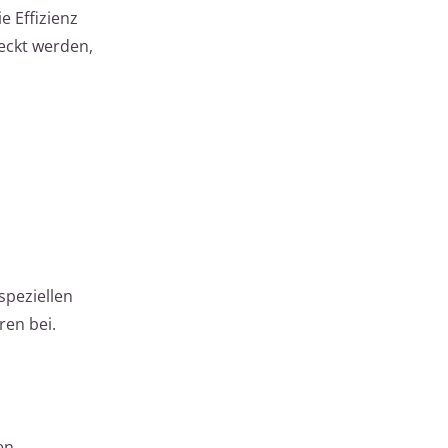
e Effizienz
eckt werden,
speziellen
en bei.
en.