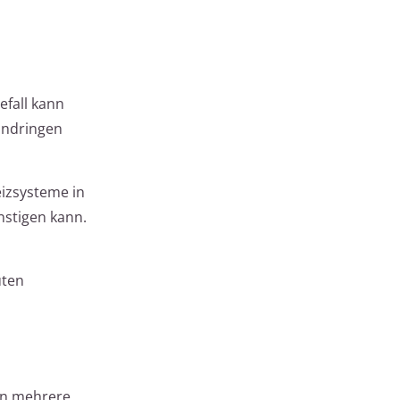
efall kann
indringen
eizsysteme in
nstigen kann.
uten
en mehrere