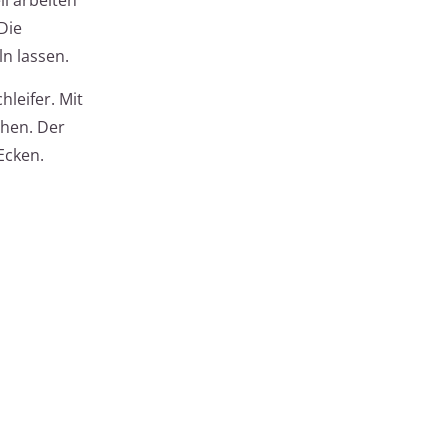
Die
n lassen.
leifer. Mit
chen. Der
Ecken.