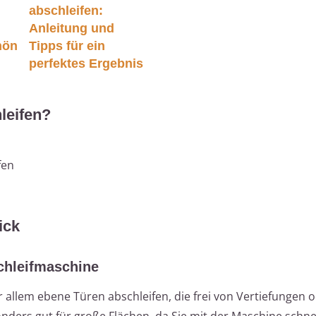
abschleifen:
Anleitung und
hön
Tipps für ein
perfektes Ergebnis
leifen?
fen
ick
Schleifmaschine
 allem ebene Türen abschleifen, die frei von Vertiefungen 
onders gut für große Flächen, da Sie mit der Maschine schne