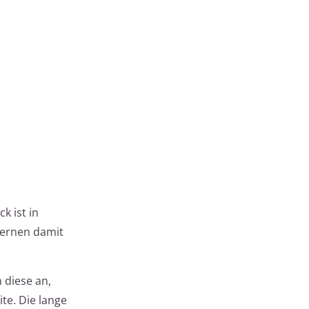
k ist in
fernen damit
 diese an,
te. Die lange