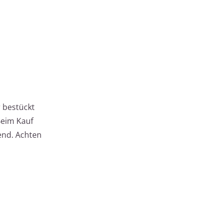
r bestückt
Beim Kauf
dend. Achten