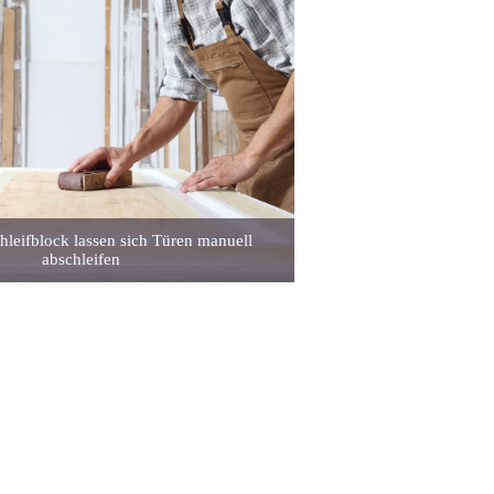
hleifblock lassen sich Türen manuell
abschleifen