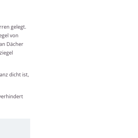
ren gelegt.
iegel von
man Dächer
ziegel
nz dicht ist,
verhindert