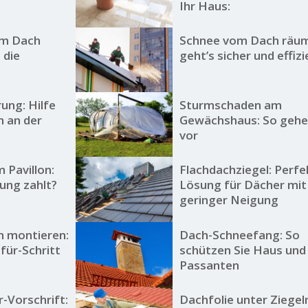
Ihr Haus:
am Dach
Schnee vom Dach räum
 die
geht’s sicher und effiz
ung: Hilfe
Sturmschaden am
 an der
Gewächshaus: So gehe
vor
 Pavillon:
Flachdachziegel: Perfe
ung zahlt?
Lösung für Dächer mit
geringer Neigung
 montieren:
Dach-Schneefang: So
-für-Schritt
schützen Sie Haus und
Passanten
-Vorschrift:
Dachfolie unter Ziegel