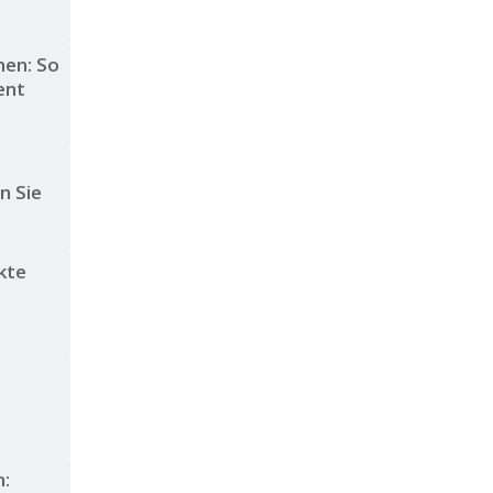
en: So
ient
n Sie
kte
n: