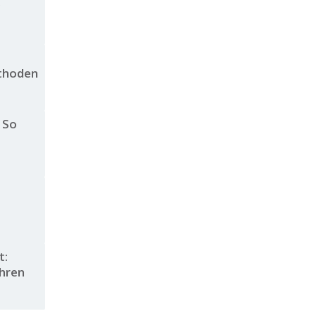
g
ethoden
 So
t:
hren