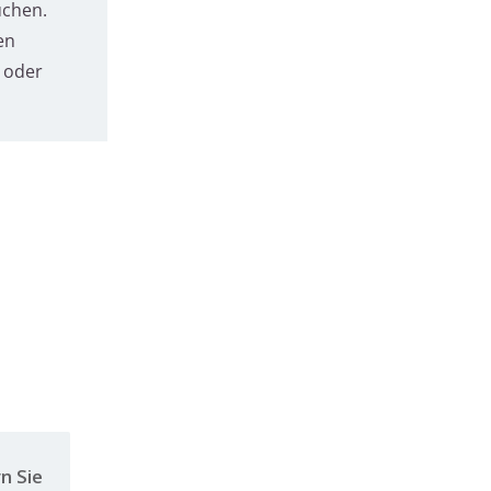
uchen.
en
t oder
n Sie