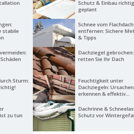
tallation
Schutz & Einbau richti
geplant
ngen:
Schnee vom Flachdach
e stabile
entfernen: Sichere M
on
& Tipps
 vermeiden:
Dachziegel gebrochen:
e Schäden
retten Sie Ihr Dach
durch Sturm:
Feuchtigkeit unter
ichtig!
Dachziegeln: Ursachen
erkennen & effektiv
beseitigen
er
Dachrinne & Schneelas
ist zu tun
Schutz vor Wintergefa