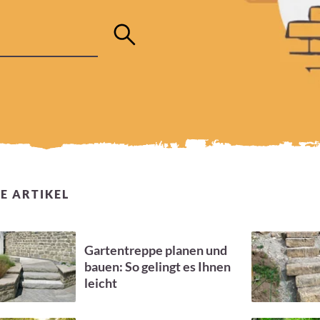
E ARTIKEL
Gartentreppe planen und
bauen: So gelingt es Ihnen
leicht