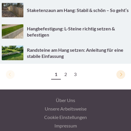
Staketenzaun am Hang: Stabil & schön – So geht’s
Hangbefestigung: L-Steine richtig setzen &
befestigen
Randsteine am Hang setzen: Anleitung für eine
stabile Einfassung
1
2
3
Über Uns
Unsere Arbeitsweise
Cookie Einstellungen
Impressum